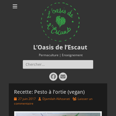
L’Oasis de l’Escaut
Permaculture | Enseignement
Rechercher :
Facebook
E-
mail
Recette: Pesto à l’ortie (vegan)
Posted
Author
27 juin 2017
Djamilah Akhzarati
Laisser un
on
commentaire