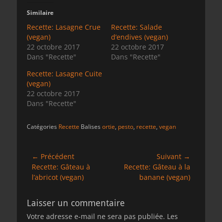
Similaire
Recette: Lasagne Crue
Recette: Salade
(vegan)
d’endives (vegan)
22 octobre 2017
22 octobre 2017
Dans "Recette"
Dans "Recette"
Recette: Lasagne Cuite
(vegan)
22 octobre 2017
Dans "Recette"
Catégories
Recette
Balises
ortie
,
pesto
,
recette
,
vegan
Navigation
← Précédent
Suivant →
Article
Article
Recette: Gâteau à
Recette: Gâteau à la
de
précédent :
suivant :
l’abricot (vegan)
banane (vegan)
l’article
Laisser un commentaire
Votre adresse e-mail ne sera pas publiée.
Les